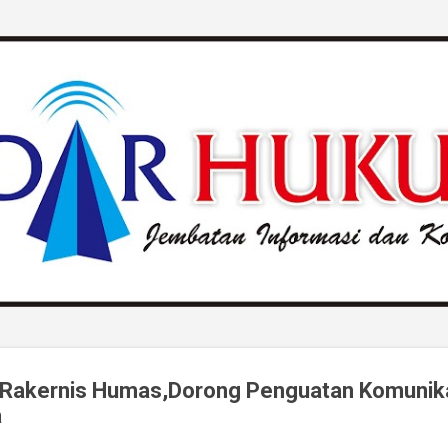
Langsung ke konten utama
r Rakernis Humas,Dorong Penguatan Komunika
a