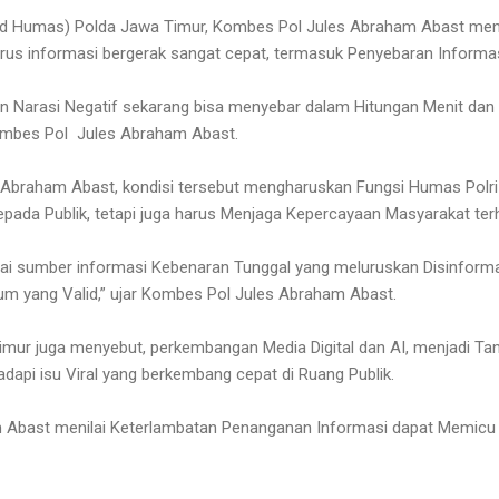
d Humas) Polda Jawa Timur, Kombes Pol Jules Abraham Abast menjel
arus informasi bergerak sangat cepat, termasuk Penyebaran Informasi
an Narasi Negatif sekarang bisa menyebar dalam Hitungan Menit da
Kombes Pol Jules Abraham Abast.
Abraham Abast, kondisi tersebut mengharuskan Fungsi Humas Polri t
ada Publik, tetapi juga harus Menjaga Kepercayaan Masyarakat terhad
ai sumber informasi Kebenaran Tunggal yang meluruskan Disinforma
um yang Valid,” ujar Kombes Pol Jules Abraham Abast.
ur juga menyebut, perkembangan Media Digital dan AI, menjadi Tant
dapi isu Viral yang berkembang cepat di Ruang Publik.
Abast menilai Keterlambatan Penanganan Informasi dapat Memicu O