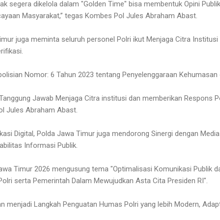
idak segera dikelola dalam "Golden Time" bisa membentuk Opini Publi
ayaan Masyarakat,” tegas Kombes Pol Jules Abraham Abast.
ur juga meminta seluruh personel Polri ikut Menjaga Citra Institus
ifikasi.
epolisian Nomor: 6 Tahun 2023 tentang Penyelenggaraan Kehumasan d
ki Tanggung Jawab Menjaga Citra institusi dan memberikan Respons Po
ol Jules Abraham Abast.
asi Digital, Polda Jawa Timur juga mendorong Sinergi dengan Media
bilitas Informasi Publik.
awa Timur 2026 mengusung tema "Optimalisasi Komunikasi Publik 
lri serta Pemerintah Dalam Mewujudkan Asta Cita Presiden RI".
an menjadi Langkah Penguatan Humas Polri yang lebih Modern, Adapt