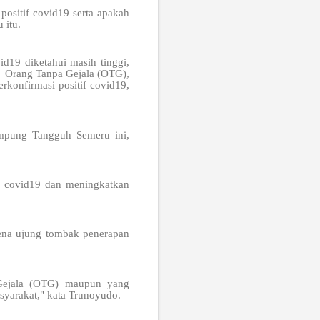
positif covid19 serta apakah
 itu.
id19 diketahui masih tinggi,
u Orang Tanpa Gejala (OTG),
onfirmasi positif covid19,
mpung Tangguh Semeru ini,
n covid19 dan meningkatkan
rena ujung tombak penerapan
 Gejala (OTG) maupun yang
asyarakat," kata Trunoyudo.