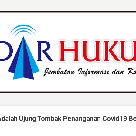
Langsung ke konten utama
Adalah Ujung Tombak Penanganan Covid19 B