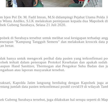
im Irjen Pol Dr. M. Fadil Imran, M.Si didampingi Pejabat Utama Polda
 Wisnu Andiko, S.I.K melakukan peninjauan kepada dua Mapolsek di 
sek Gubeng Surabaya, Selasa 21 Juli 2020.
olsek di Surabaya tersebut untuk melihat soal kesigapan terhadap an
 penerapan "Kampung Tangguh Semeru" dan melakukan kroscek data pasi
an benar.
ak hanya untuk mengecek perihal data pasien yang terkonfirmasi pos
olsek terkait dalam penerapan Protokol Kesehatan dan apakah sudah m
maupun Hand Sanitizer, Thermogan alat Pengukur Suhu Badan dan 
gaduan atau laporan masyarakat tersebut.
baksari, Kapolda Jatim langsung berdialog dengan Kapolsek juga 
ntang jumlah data pasien terkonfirmasi positif covid19 di wilayah Tamb
ek Gubeng Surabaya tersebut, juga dilakukan hal serupa seperti di Map