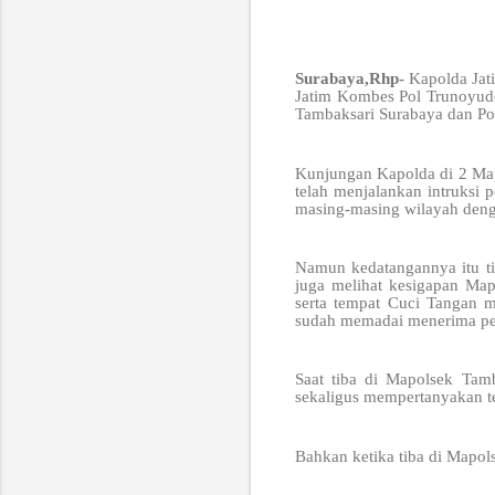
Surabaya,Rhp-
Kapolda Jat
Jatim Kombes Pol Trunoyudo
Tambaksari Surabaya dan Pol
Kunjungan Kapolda di 2 Map
telah menjalankan intruksi
masing-masing wilayah deng
Namun kedatangannya itu tid
juga melihat kesigapan Map
serta tempat Cuci Tangan 
sudah memadai menerima pen
Saat tiba di Mapolsek Tam
sekaligus mempertanyakan te
Bahkan ketika tiba di Mapols