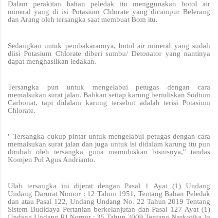
Dalam perakitan bahan peledak itu menggunakan botol air
mineral yang di isi Potasium Chlorate yang dicampur Belerang
dan Arang oleh tersangka saat membuat Bom itu.
Sedangkan untuk pembakarannya, botol air mineral yang sudah
diisi Potasium Chlorate diberi sumbu/ Detonator yang nantinya
dapat menghasilkan ledakan.
Tersangka pun untuk mengelabui petugas dengan cara
memalsukan surat jalan. Bahkan setiap karung bertuliskan Sodium
Carbonat, tapi didalam karung tersebut adalah terisi Potasium
Chlorate.
" Tersangka cukup pintar untuk mengelabui petugas dengan cara
memalsukan surat jalan dan juga untuk isi didalam karung itu pun
dirubah oleh tersangka guna memuluskan bisnisnya," tandas
Komjen Pol Agus Andrianto.
Ulah tersangka ini dijerat dengan Pasal 1 Ayat (1) Undang
Undang Darurat Nomor : 12 Tahun 1951, Tentang Bahan Peledak
dan atau Pasal 122, Undang Undang No. 22 Tahun 2019 Tentang
Sistem Budidaya Pertanian berkelanjutan dan Pasal 127 Ayat (1)
Undang Undang RI Nomor : 35 Tahun 2009 Tentang Narkotika Jo