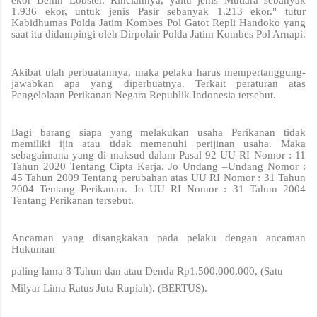
ekor Benih Lobster. Rinciannya, yaitu jenis Mutiara sebanyak
1.936 ekor, untuk jenis Pasir sebanyak 1.213 ekor." tutur
Kabidhumas Polda Jatim Kombes Pol Gatot Repli Handoko yang
saat itu didampingi oleh Dirpolair Polda Jatim Kombes Pol Arnapi.
Akibat ulah perbuatannya, maka pelaku harus mempertanggung-
jawabkan apa yang diperbuatnya. Terkait peraturan atas
Pengelolaan Perikanan Negara Republik Indonesia tersebut.
Bagi barang siapa yang melakukan usaha Perikanan tidak
memiliki ijin atau tidak memenuhi perijinan usaha. Maka
sebagaimana yang di maksud dalam Pasal 92 UU RI Nomor : 11
Tahun 2020 Tentang Cipta Kerja. Jo Undang –Undang Nomor :
45 Tahun 2009 Tentang perubahan atas UU RI Nomor : 31 Tahun
2004 Tentang Perikanan. Jo UU RI Nomor : 31 Tahun 2004
Tentang Perikanan tersebut.
Ancaman yang disangkakan pada pelaku dengan ancaman
Hukuman
paling lama 8 Tahun dan atau Denda Rp1.500.000.000, (Satu
Milyar Lima Ratus Juta Rupiah). (BERTUS).