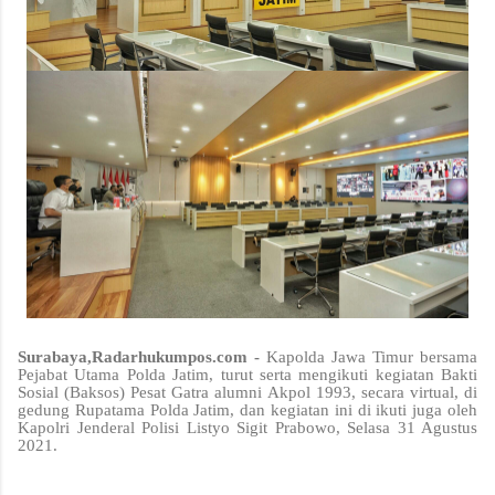
Surabaya,Radarhukumpos.com -
Kapolda Jawa Timur bersama
Pejabat Utama Polda Jatim, turut serta mengikuti kegiatan Bakti
Sosial (Baksos) Pesat Gatra alumni Akpol 1993, secara virtual, di
gedung Rupatama Polda Jatim, dan kegiatan ini di ikuti juga oleh
Kapolri Jenderal Polisi Listyo Sigit Prabowo, Selasa 31 Agustus
2021.