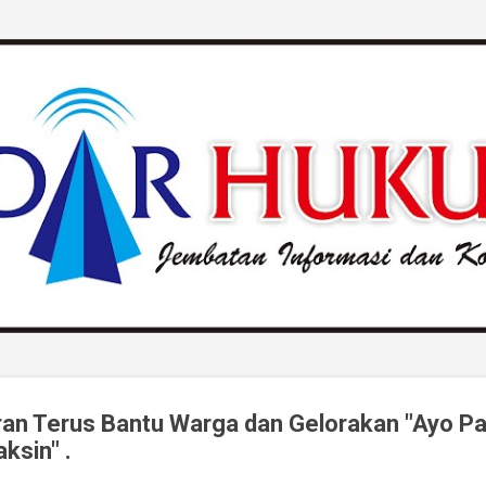
Langsung ke konten utama
aran Terus Bantu Warga dan Gelorakan "Ayo P
ksin" .