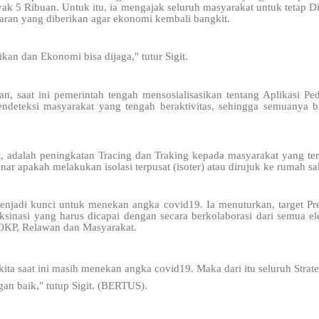
ak 5 Ribuan. Untuk itu, ia mengajak seluruh masyarakat untuk tetap Di
aran yang diberikan agar ekonomi kembali bangkit.
ikan dan Ekonomi bisa dijaga," tutur Sigit.
kan, saat ini pemerintah tengah mensosialisasikan tentang Aplikasi Pe
deteksi masyarakat yang tengah beraktivitas, sehingga semuanya bi
it, adalah peningkatan Tracing dan Traking kepada masyarakat yang te
ar apakah melakukan isolasi terpusat (isoter) atau dirujuk ke rumah sak
menjadi kunci untuk menekan angka covid19. Ia menuturkan, target P
aksinasi yang harus dicapai dengan secara berkolaborasi dari semua e
OKP, Relawan dan Masyarakat.
kita saat ini masih menekan angka covid19. Maka dari itu seluruh Strat
gan baik," tutup Sigit. (BERTUS).