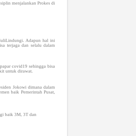
siplin menjalankan Prokes di
duliLindungi. Adapun hal ini
sa terjaga dan selalu dalam
rpapar covid19 sehingga bisa
it untuk dirawat.
residen Jokowi dimana dalam
lemen baik Pemerintah Pusat,
egi baik 3M, 3T dan