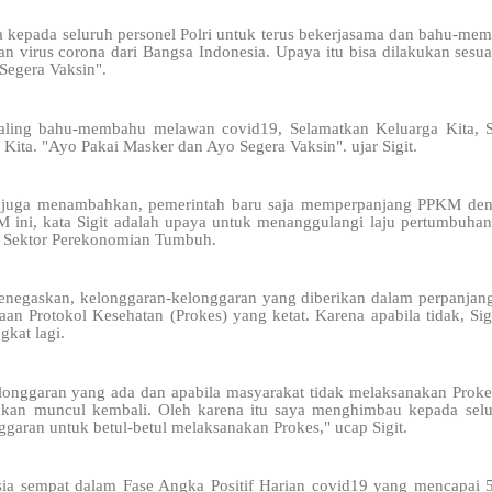
nta kepada seluruh personel Polri untuk terus bekerjasama dan bahu-m
 virus corona dari Bangsa Indonesia. Upaya itu bisa dilakukan sesu
Segera Vaksin".
saling bahu-membahu melawan covid19, Selamatkan Keluarga Kita, S
Kita. "Ayo Pakai Masker dan Ayo Segera Vaksin". ujar Sigit.
 juga menambahkan, pemerintah baru saja memperpanjang PPKM deng
ini, kata Sigit adalah upaya untuk menanggulangi laju pertumbuhan 
r Sektor Perekonomian Tumbuh.
menegaskan, kelonggaran-kelonggaran yang diberikan dalam perpanjan
an Protokol Kesehatan (Prokes) yang ketat. Karena apabila tidak, Sig
kat lagi.
longgaran yang ada dan apabila masyarakat tidak melaksanakan Prokes
akan muncul kembali. Oleh karena itu saya menghimbau kepada selu
ggaran untuk betul-betul melaksanakan Prokes," ucap Sigit.
a sempat dalam Fase Angka Positif Harian covid19 yang mencapai 56