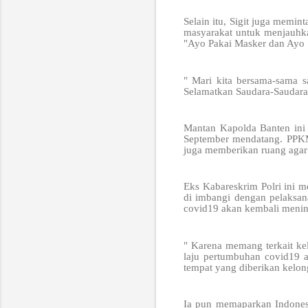
Selain itu, Sigit juga memi
masyarakat untuk menjauhkan
"Ayo Pakai Masker dan Ayo 
" Mari kita bersama-sama 
Selamatkan Saudara-Saudara 
Mantan Kapolda Banten ini
September mendatang. PPKM 
juga memberikan ruang aga
Eks Kabareskrim Polri ini 
di imbangi dengan pelaksana
covid19 akan kembali mening
" Karena memang terkait ke
laju pertumbuhan covid19 
tempat yang diberikan kelon
Ia pun memaparkan Indonesi