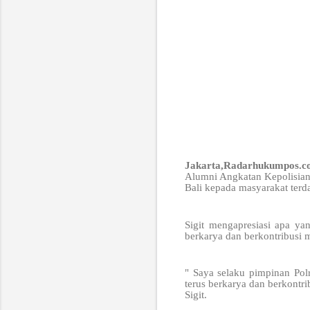
Jakarta,Radarhukumpos.c
Alumni Angkatan Kepolisian 
Bali kepada masyarakat terd
Sigit mengapresiasi apa ya
berkarya dan berkontribusi
" Saya selaku pimpinan Pol
terus berkarya dan berkontr
Sigit.