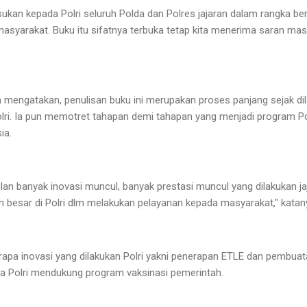
ukan kepada Polri seluruh Polda dan Polres jajaran dalam rangka ber
syarakat. Buku itu sifatnya terbuka tetap kita menerima saran masu
n mengatakan, penulisan buku ini merupakan proses panjang sejak dil
lri. Ia pun memotret tahapan demi tahapan yang menjadi program Po
ia.
ulan banyak inovasi muncul, banyak prestasi muncul yang dilakukan jaj
n besar di Polri dlm melakukan pelayanan kepada masyarakat," katan
pa inovasi yang dilakukan Polri yakni penerapan ETLE dan pembuatan
a Polri mendukung program vaksinasi pemerintah.