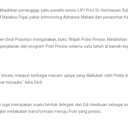
 dihadirkan penanggap yaitu peneliti senior LIPI Prof Dr Hermawan S
M Natalius Pigai, pakar krimonolog Adrianus Meliala dan penasehat Kap
rjen Dedi Prasetyo mengatakan, buku 'Wajah Polisi Presisi: Melahirka
perjalanan dari program Polri Presisi selama satu tahun di bawah ke
, kreasi, maupun berbagai macam upaya yang dilakukan oleh Polda dan
ai merauke," kata Dedi.
 juga merupakan suatu bentuk delegasi dari Edi Hasibuan sebagai w
n melakukan transformasi menuju Polri yang presisi.