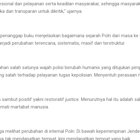
ional dan pelayanan serta keadilan masyarakar, sehingga masyarakat
ka dan transparan untuk dikritik," ujarnya.
i penanggap buku menjelaskan bagaimana sejarah Polri dari masa ke
jadi perubahan terencana, sistematis, masif dan terstruktur.
bahan salah satunya wajah polisi berubah humanis yang ditujukan 
ang salah terhadap pelayanan tugas kepolisian. Menyentuh perasaan 
a sambut positif yakni restoratif justice. Menurutnya hal itu adalah
mati martabat manusia.
juga melihat perubahan di internal Polri. Di bawah kepemimpinan Jender
ya tak mendapatkan tempat, kini mendapatkan tempat yang baik.