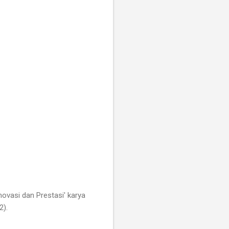
novasi dan Prestasi' karya
2).