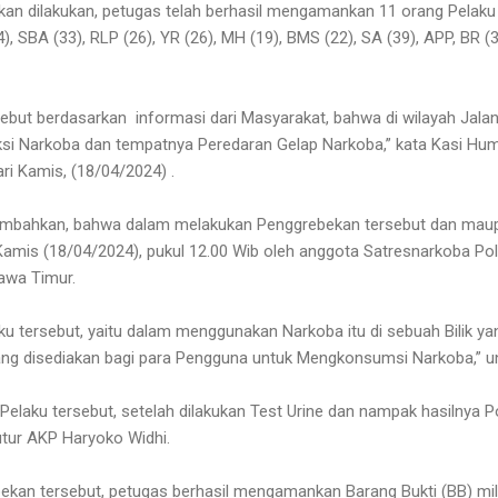
an dilakukan, petugas telah berhasil mengamankan 11 orang Pelak
24), SBA (33), RLP (26), YR (26), MH (19), BMS (22), SA (39), APP, BR 
but berdasarkan informasi dari Masyarakat, bahwa di wilayah Jalan
saksi Narkoba dan tempatnya Peredaran Gelap Narkoba,” kata Kasi H
ri Kamis, (18/04/2024) .
bahkan, bahwa dalam melakukan Penggrebekan tersebut dan mau
 Kamis (18/04/2024), pukul 12.00 Wib oleh anggota Satresnarkoba P
Jawa Timur.
ku tersebut, yaitu dalam menggunakan Narkoba itu di sebuah Bilik yan
ang disediakan bagi para Pengguna untuk Mengkonsumsi Narkoba,” u
Pelaku tersebut, setelah dilakukan Test Urine dan nampak hasilnya Po
tur AKP Haryoko Widhi.
an tersebut, petugas berhasil mengamankan Barang Bukti (BB) mili