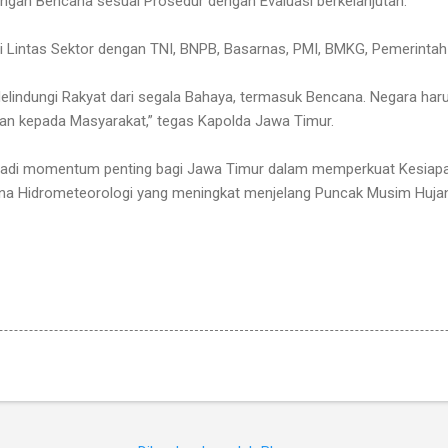
ngan Bencana sesuai Prosedur dengan Evaluasi berkelanjutan.
i Lintas Sektor dengan TNI, BNPB, Basarnas, PMI, BMKG, Pemerintah
Melindungi Rakyat dari segala Bahaya, termasuk Bencana. Negara har
an kepada Masyarakat,” tegas Kapolda Jawa Timur.
njadi momentum penting bagi Jawa Timur dalam memperkuat Kesiap
na Hidrometeorologi yang meningkat menjelang Puncak Musim Huj