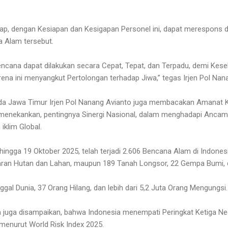
ap, dengan Kesiapan dan Kesigapan Personel ini, dapat merespons 
 Alam tersebut.
ncana dapat dilakukan secara Cepat, Tepat, dan Terpadu, demi Kes
ena ini menyangkut Pertolongan terhadap Jiwa,” tegas Irjen Pol Nan
da Jawa Timur Irjen Pol Nanang Avianto juga membacakan Amanat Kap
g menekankan, pentingnya Sinergi Nasional, dalam menghadapi Anc
iklim Global.
ngga 19 Oktober 2025, telah terjadi 2.606 Bencana Alam di Indonesia,
ran Hutan dan Lahan, maupun 189 Tanah Longsor, 22 Gempa Bumi, d
gal Dunia, 37 Orang Hilang, dan lebih dari 5,2 Juta Orang Mengungsi.
a juga disampaikan, bahwa Indonesia menempati Peringkat Ketiga N
 menurut World Risk Index 2025.