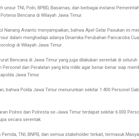
oleh unsur TNI, Polri, BPBD, Basarnas, dan berbagai instansi Pemerint
Potensi Bencana di Wilayah Jawa Timur.
Pol Nanang Avianto menyampaikan, bahwa Apel Gelar Pasukan ini mer
 Unsur dalam menghadapi adanya Dinamika Perubahan Pancaroba Cu
rologi di Wilayah Jawa Timur.
rat Bencana di Jawa Timur yang juga dilakukan serentak di seluruh 
Personel dan Peralatan yang kita miliki agar benar-benar siap me
Kapolda Jawa Timur.
an, bahwa Polda Jawa Timur menurunkan sekitar 1.400 Personel Gab
jaran Polres dan Polresta se-Jawa Timur terdapat sekitar 6.000 Pers
upa secara serentak.
 Pemda, TNI, BNPB, dan semua stakeholder terkait, termasuk Masyarak