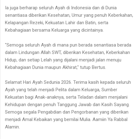
Ia juga berharap seluruh Ayah di Indonesia dan di Dunia
senantiasa diberikan Kesehatan, Umur yang penuh Keberkahan,
Kelapangan Rezeki, Kekuatan Lahir dan Batin, serta
Kebahagiaan bersama Keluarga yang dicintainya.
"Semoga seluruh Ayah di mana pun berada senantiasa berada
dalam Lindungan Allah SWT, diberikan Kesehatan, Keberkahan
Hidup, dan setiap Lelah yang dijalani menjadi jalan menuju
Kebahagiaan Dunia maupun Akhirat," tutup Bertus.
Selamat Hari Ayah Sedunia 2026. Terima kasih kepada seluruh
Ayah yang telah menjadi Pelita dalam Keluarga, Sumber
Kekuatan bagi Anak-anaknya, serta Teladan dalam menjalani
Kehidupan dengan penuh Tanggung Jawab dan Kasih Sayang.
Semoga segala Pengabdian dan Pengorbanan yang diberikan
menjadi Amal Kebaikan yang bernilai Mulia. Aamiin Ya Rabbal
Alamin.