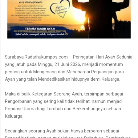
Surabaya,Radarhukumpos.com – Peringatan Hari Ayah Sedunia
yang jatuh pada Minggu, 21 Juni 2026, menjadi momentum
penting untuk Mengenang dan Menghargai Perjuangan para
Ayah yang telah Mendedikasikan hidupnya demi Keluarga.
Maka di balik Ketegaran Seorang Ayah, tersimpan berbagai
Pengorbanan yang sering kali tidak terlihat, namun menjadi
Pondasi Utama bagi Tumbuh dan Berkembangnya sebuah
Keluarga.
Sedangkan seorang Ayah bukan hanya berperan sebagai