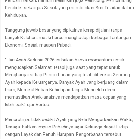
Pencari Nafkah, namun melainkan juga Pelindung, Pembimbing,
Pendidik, sekaligus Sosok yang memberikan Suri Teladan dalam
Kehidupan.
Tanggung jawab besar yang dipikulnya kerap dijalani tanpa
banyak Keluhan, meski harus menghadapi berbagai Tantangan
Ekonomi, Sosial, maupun Pribadi.
"Hari Ayah Sedunia 2026 ini bukan hanya momentum untuk
mengucapkan Selamat, tetapi juga saat yang tepat untuk
Menghargai setiap Pengorbanan yang telah diberikan Seorang
Ayah kepada Keluarganya. Banyak Ayah yang berjuang dalam
Diam, Memikul Beban Kehidupan tanpa Mengeluh demi
memastikan Anak-anaknya mendapatkan masa depan yang
lebih baik," ujar Bertus.
Menurutnya, tidak sedikit Ayah yang Rela Mengorbankan Waktu,
Tenaga, bahkan impian Pribadinya agar Keluarga dapat Hidup
dengan Layak dan Penuh Harapan. Pengorbanan tersebut