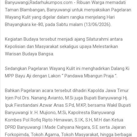
Banyuwangi,Radarhukumpos.com - Ribuan Warga memadati
Taman Blambangan, Banyuwangi untuk menyaksikan Pagelaran
Wayang Kulit yang digelar dalam rangka menjelang Hari
Bhayangkara ke-80, pada Sabtu malam (13/06/2026).
Kegiatan Budaya tersebut menjadi ajang Silaturahmi antara
Kepolisian dan Masyarakat sekaligus upaya Melestarikan
Warisan Budaya Bangsa.
Sedangkan Pagelaran Wayang Kulit ini menghadirkan Dalang Ki
MPP Bayu Aji dengan Lakon “ Pandawa Mbangun Praja ”.
Bahkan Pagelaran acara tersebut dihadiri Kapolda Jawa Timur
Irjen Pol Drs. Nanang Avianto, M.Si juga Bupati Banyuwangi Hj.
Ipuk Fiestiandani Azwar Anas S.Pd, M.KP, bersama Wakil Bupati
Banyuwangi Ir. H. Mujiono, M.Si, Kapolresta Banyuwangi
Kombes Pol Rofiq Ripto Himawan, S.I.K, S.H, M.H dan Ketua
DPRD Banyuwangi I Made Cahyana Negara, S.E serta Jajaran
Forkopimda, Tokoh Agama, Tokoh Masyarakat, hingga berbagai